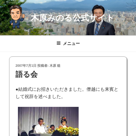
コ
ン
木原みのる公式サイト
テ
ン
ツ
へ
メニュー
ス
キ
ッ
投
2007年7月1日
投稿者:
木原 稔
プ
稿
語る会
日:
●結婚式にお招きいただきました。僭越にも来賓と
して祝辞を述べました。