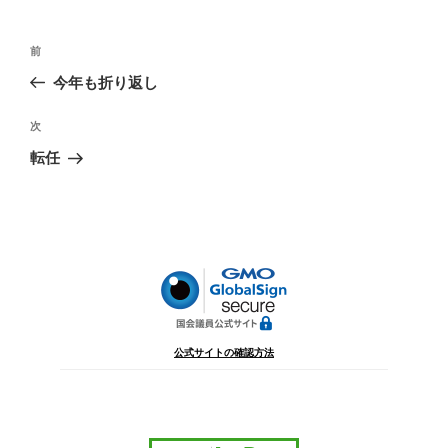
投
前
前
稿
の
今年も折り返し
ナ
投
ビ
稿
次
次
ゲ
の
転任
投
ー
稿
シ
ョ
ン
公式サイトの確認方法