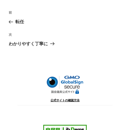
投
前
前
稿
の
転任
ナ
投
ビ
稿
次
次
ゲ
の
わかりやすく丁寧に
投
ー
稿
シ
ョ
ン
公式サイトの確認方法