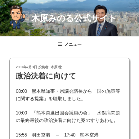
コ
ン
木原みのる公式サイト
テ
ン
ツ
へ
メニュー
ス
キ
ッ
投
2007年7月3日
投稿者:
木原 稔
プ
稿
政治決着に向けて
日:
08:00 熊本県知事・県議会議長から「国の施策等
に関する提案」を聴取しました。
10:00 「熊本県選出国会議員の会」 水俣病問題
の最終最後の政治決着に向けた案のすりあわせ。
15:55 羽田空港 → 17:40 熊本空港