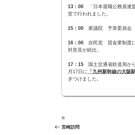
13：00
「日本退職公務員連
堂で行われました。
15：00
衆議院 予算委員会
16：00
自民党 貸金業制度に
対意見が続出。
17：15
国土交通省鉄道局か
月17日に
「九州新幹線の大阪
ぎつけました。
投
前
前
稿
の
宮崎訪問
投