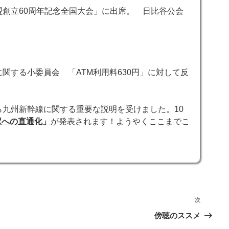
盟創立60周年記念全国大会」に出席。 日比谷公会
関する小委員会 「ATM利用料630円」に対して反
ら九州新幹線に関する重要な説明を受けました。10
駅への直通化」
が発表されます！ようやくここまでこ
次
次
の
傍聴のススメ
投