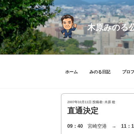
コ
ン
テ
ン
木原みのる
ツ
へ
ス
キ
ッ
プ
ホーム
みのる日記
プロ
投
2007年10月11日
投稿者:
木原 稔
稿
直通決定
日:
09：40
宮崎空港 →
11：