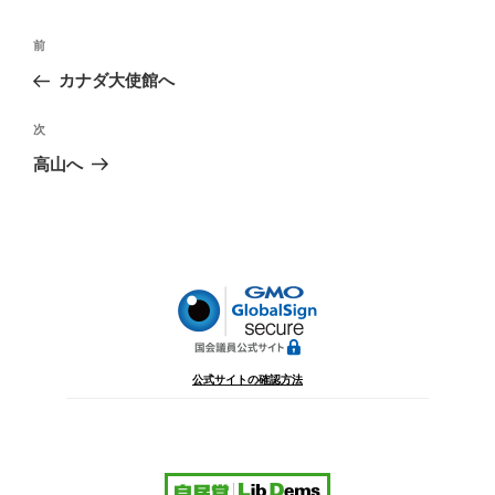
投
前
前
稿
の
カナダ大使館へ
ナ
投
ビ
稿
次
次
ゲ
の
高山へ
投
ー
稿
シ
ョ
ン
公式サイトの確認方法