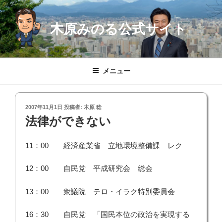
コ
ン
木原みのる公式サイト
テ
ン
ツ
へ
メニュー
ス
キ
ッ
投
2007年11月1日
投稿者:
木原 稔
プ
稿
法律ができない
日:
11：00 経済産業省 立地環境整備課 レク
12：00 自民党 平成研究会 総会
13：00 衆議院 テロ・イラク特別委員会
16：30 自民党 「国民本位の政治を実現する