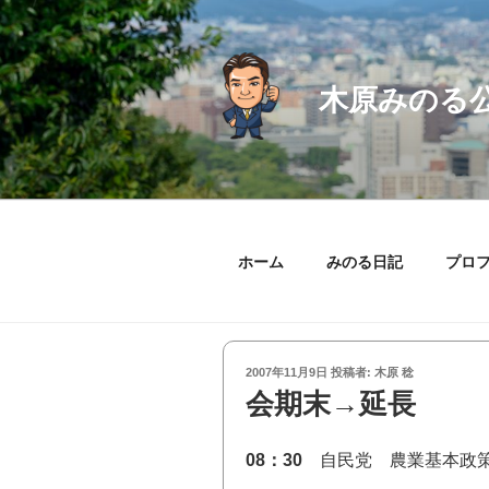
コ
ン
テ
ン
木原みのる
ツ
へ
ス
キ
ッ
プ
ホーム
みのる日記
プロ
投
2007年11月9日
投稿者:
木原 稔
稿
会期末→延長
日:
08：30
自民党 農業基本政