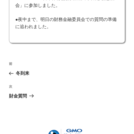
会」に参加しました。
●夜中まで、明日の財務金融委員会での質問の準備
に追われました。
投
前
前
稿
の
冬到来
ナ
投
ビ
稿
次
次
ゲ
の
財金質問
投
ー
稿
シ
ョ
ン