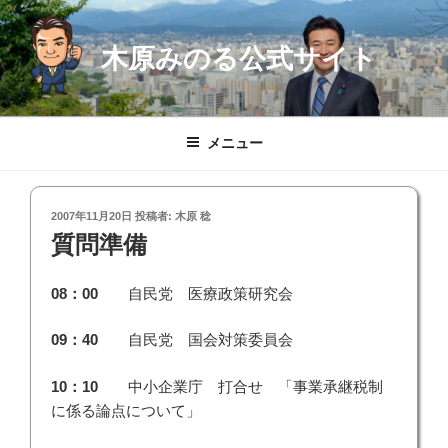
コ
ン
木原みのる公式サイト
テ
ン
ツ
へ
メニュー
ス
キ
ッ
投
2007年11月20日
投稿者:
木原 稔
プ
稿
質問準備
日:
08：00
自民党 医療政策研究会
09：40
自民党 国会対策委員会
10：10
中小企業庁 打合せ 「事業承継税制
に係る論点について」