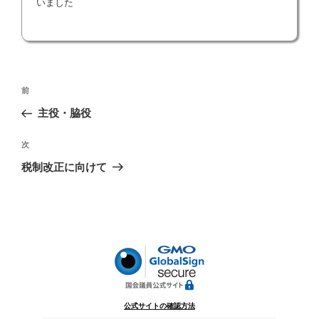
いました
投
前
前
稿
の
主役・脇役
ナ
投
ビ
稿
次
次
ゲ
の
税制改正に向けて
投
ー
稿
シ
ョ
ン
公式サイトの確認方法