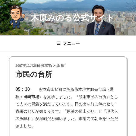
コ
ン
木原みのる公式サイト
テ
ン
ツ
へ
メニュー
ス
キ
ッ
投
2007年11月26日
投稿者:
木原 稔
プ
稿
市民の台所
日:
05：30
熊本市田崎町にある熊本地方卸売市場（通
称：
田崎市場
）を見学しました。『熊本市民の台所』とし
て人々の胃袋を満たしています。日の出を前に魚のセリ・
青果のセリが始まります。「原油の値上がり」と「現代人
の魚離れ」が深刻だと伺いました。市場内で朝飯をいただ
きました。