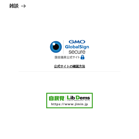
ゲ
の
雑談
投
ー
稿
シ
ョ
ン
公式サイトの確認方法