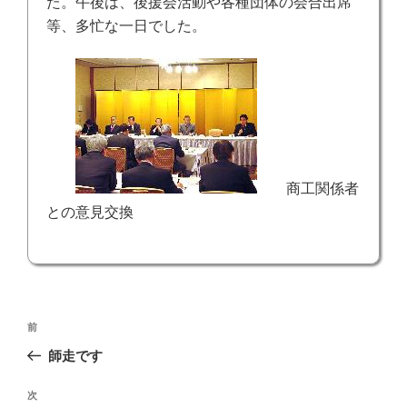
た。午後は、後援会活動や各種団体の会合出席
等、多忙な一日でした。
商工関係者
との意見交換
投
前
前
稿
の
師走です
ナ
投
ビ
稿
次
次