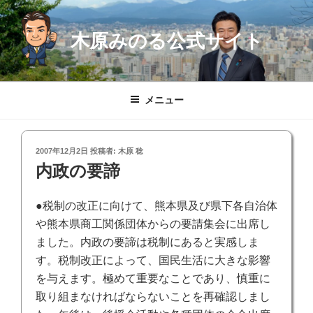
コ
ン
木原みのる公式サイト
テ
ン
ツ
へ
メニュー
ス
キ
ッ
投
2007年12月2日
投稿者:
木原 稔
プ
稿
内政の要諦
日:
●税制の改正に向けて、熊本県及び県下各自治体
や熊本県商工関係団体からの要請集会に出席し
ました。内政の要諦は税制にあると実感しま
す。税制改正によって、国民生活に大きな影響
を与えます。極めて重要なことであり、慎重に
取り組まなければならないことを再確認しまし