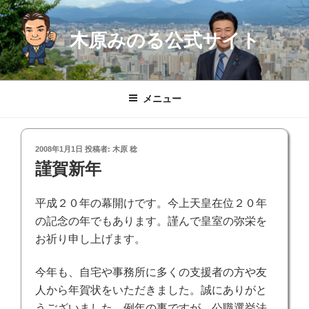
コ
ン
木原みのる公式サイト
テ
ン
ツ
へ
メニュー
ス
キ
ッ
投
2008年1月1日
投稿者:
木原 稔
プ
稿
謹賀新年
日:
平成２０年の幕開けです。今上天皇在位２０年
の記念の年でもあります。謹んで皇室の弥栄を
お祈り申し上げます。
今年も、自宅や事務所に多くの支援者の方や友
人から年賀状をいただきました。誠にありがと
うございました。
例年の事ですが、公職選挙法