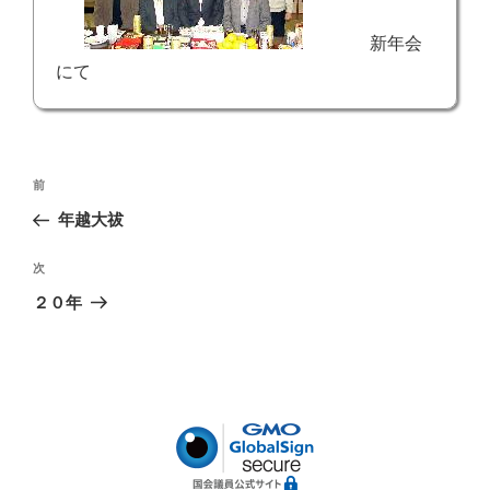
新年会
にて
投
前
前
稿
の
年越大祓
ナ
投
ビ
稿
次
次
ゲ
の
２０年
投
ー
稿
シ
ョ
ン