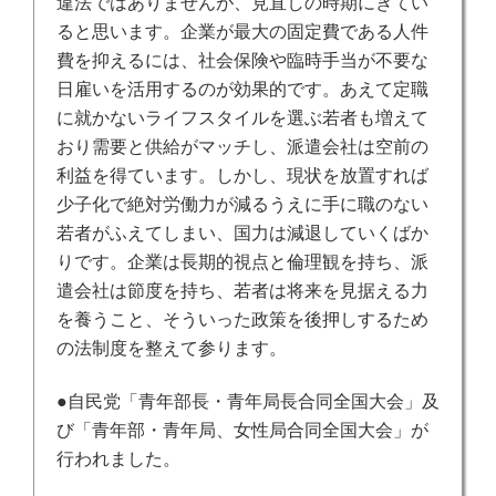
違法ではありませんが、見直しの時期にきてい
ると思います。企業が最大の固定費である人件
費を抑えるには、社会保険や臨時手当が不要な
日雇いを活用するのが効果的です。あえて定職
に就かないライフスタイルを選ぶ若者も増えて
おり需要と供給がマッチし、派遣会社は空前の
利益を得ています。しかし、現状を放置すれば
少子化で絶対労働力が減るうえに手に職のない
若者がふえてしまい、国力は減退していくばか
りです。
企業は長期的視点と倫理観を持ち、派
遣会社は節度を持ち、若者は将来を見据える力
を養うこと、そういった政策を後押しするため
の法制度を整えて参ります。
●自民党「青年部長・青年局長合同全国大会」及
び「青年部・青年局、女性局合同全国大会」が
行われました。