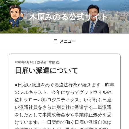
コ
ン
木原みのる公式サイト
テ
ン
ツ
へ
メニュー
ス
キ
ッ
投
2008年1月16日
投稿者:
木原 稔
プ
稿
日雇い派遣について
日:
●日雇い派遣をめぐる違法行為が続きます。昨年
のフルキャスト、今年になってグッドウィルや
佐川グローバルロジスティクス。いずれも日雇
い派遣社員をさらに別会社に派遣する二重派遣
をしたとして事業改善命令や事業停止処分を受
けています。
一日契約で働く日雇い派遣自体は