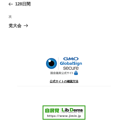
の
128日間
ナ
投
ビ
稿
次
次
ゲ
の
党大会
投
ー
稿
シ
ョ
ン
公式サイトの確認方法