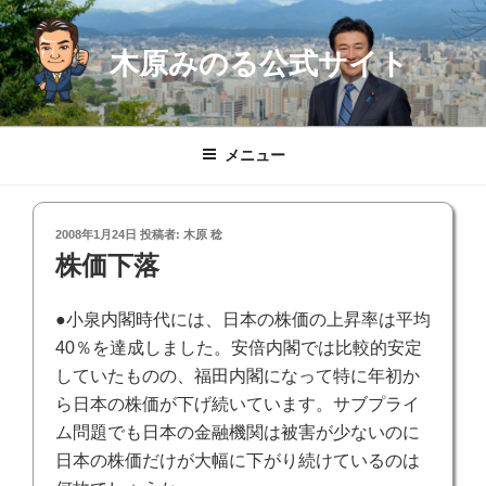
コ
ン
木原みのる公式サイト
テ
ン
ツ
へ
メニュー
ス
キ
ッ
投
2008年1月24日
投稿者:
木原 稔
プ
稿
株価下落
日:
●小泉内閣時代には、日本の株価の上昇率は平均
40％を達成しました。安倍内閣では比較的安定
していたものの、福田内閣になって特に年初か
ら日本の株価が下げ続いています。サブプライ
ム問題でも日本の金融機関は被害が少ないのに
日本の株価だけが大幅に下がり続けているのは