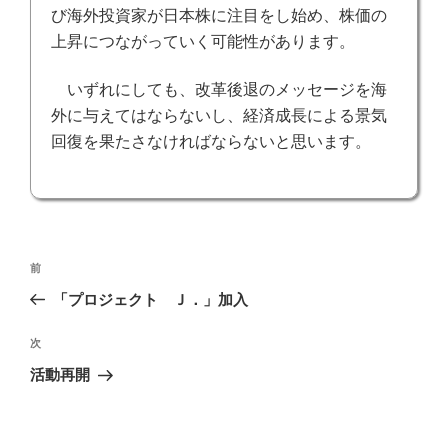
び海外投資家が日本株に注目をし始め、株価の
上昇につながっていく可能性があります。
いずれにしても、改革後退のメッセージを海
外に与えてはならないし、経済成長による景気
回復を果たさなければならないと思います。
投
前
前
稿
の
「プロジェクト Ｊ．」加入
ナ
投
ビ
稿
次
次
ゲ
の
活動再開
投
ー
稿
シ