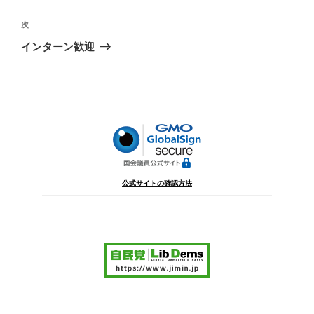
ナ
投
ビ
稿
次
次
ゲ
の
インターン歓迎
投
ー
稿
シ
ョ
ン
公式サイトの確認方法