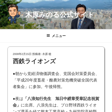
コ
ン
木原みのる公式サイト
テ
ン
ツ
へ
メニュー
ス
キ
ッ
投
2008年2月15日
投稿者:
木原 稔
プ
稿
西鉄ライオンズ
日:
●朝から党経済物価調査会、党国会対策委員会、
「平成20年度畜産・酪農対策危機突破全国代表
者集会」に参加。午後帰熊。
●夜は
「八浪知行先生 旭日中綬章受章記念祝賀
会」
に出席。八浪先生は、プロ野球西鉄ライオ
ンズ選手を経て熊本工業高校・九州学院高校野