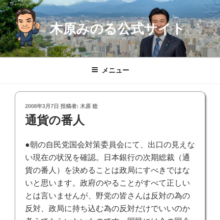
コ
ン
木原みのる公式サイト
テ
ン
ツ
へ
メニュー
ス
キ
ッ
投
2008年3月7日
投稿者:
木原 稔
プ
稿
通貨の番人
日:
●朝の自民党国会対策委員会にて、出口の見えな
い現在の状況を確認。日本銀行の次期総裁（通
貨の番人）を決めることは政局にすべきではな
いと思います。政府のやることがすべて正しい
とは言いませんが、野党の皆さんは反対の為の
反対、政局に持ち込む為の反対だけでいいのか