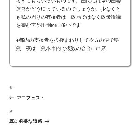
考えてもらいたいものです。
国民には今の国会
運営がどう映っているのでしょうか。少なくと
も私の周りの有権者は、政局ではなく政策論議
を望む声が圧倒的に多いです。
●都内の支援者を挨拶まわりして夕方の便で帰
熊。夜は、
熊本市内で複数の会合に出席。
投
前
前
稿
の
マニフェスト
ナ
投
ビ
稿
次
次
ゲ
の
真に必要な道路
投
ー
稿
シ