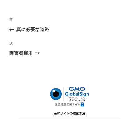
投
前
前
稿
の
真に必要な道路
ナ
投
ビ
稿
次
次
ゲ
の
障害者雇用
投
ー
稿
シ
ョ
ン
公式サイトの確認方法