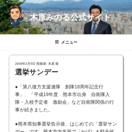
コ
ン
木原みのる公式サイト
テ
ン
ツ
へ
メニュー
ス
キ
ッ
投
2008年3月9日
投稿者:
木原 稔
プ
稿
選挙サンデー
日:
●「第八後方支援連隊 創隊18周年記念行
事」、「平成19年度 熊本市出身 自衛隊入
隊・入校予定者 激励会」など自衛隊関係の行
事が続きました。
●熊本県知事選挙告示後、はじめての「選挙サン
デー」です。熊本市内各所で「かばしま郁夫候