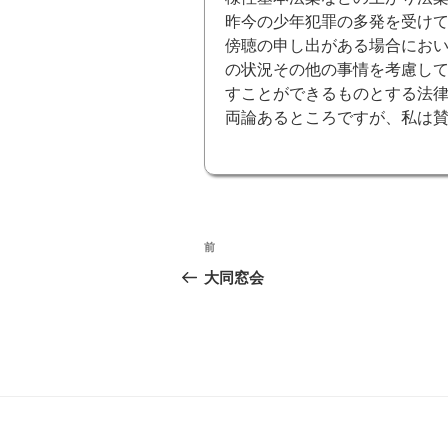
昨今の少年犯罪の多発を受け
傍聴の申し出がある場合にお
の状況その他の事情を考慮し
すことができるものとする法
両論あるところですが、私は
投
前
前
稿
の
大同窓会
投
ナ
稿
ビ
ゲ
ー