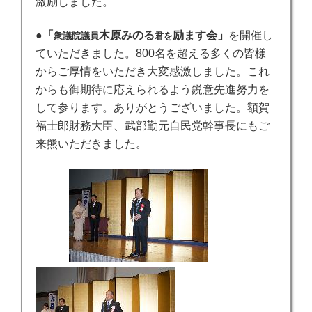
激励しました。
●
「
木原みのる
励ます会」
を開催し
衆議院議員
君を
ていただきました。800名を超える多くの皆様
からご厚情をいただき大変感激しました。これ
からも御期待に応えられるよう鋭意先進努力を
して参ります。ありがとうございました。
額賀
福士郎財務大臣、武部勤元自民党幹事長にもご
来熊いただきました。