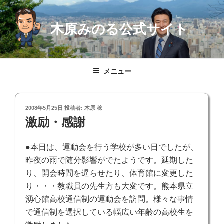
コ
ン
木原みのる公式サイト
テ
ン
ツ
へ
メニュー
ス
キ
ッ
投
2008年5月25日
投稿者:
木原 稔
プ
稿
激励・感謝
日:
●本日は、運動会を行う学校が多い日でしたが、
昨夜の雨で随分影響がでたようです。延期した
り、開会時間を遅らせたり、体育館に変更した
り・・・教職員の先生方も大変です。熊本県立
湧心館高校通信制の運動会を訪問。様々な事情
で通信制を選択している幅広い年齢の高校生を