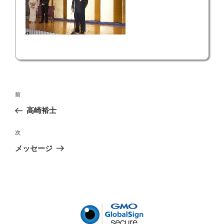
投
前
前
稿
の
高崎裕士
ナ
投
ビ
稿
次
次
ゲ
の
メッセージ
投
ー
稿
シ
ョ
ン