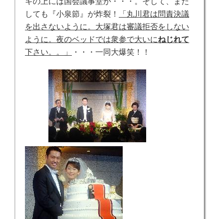
キの上には国会議事堂が・・・。そして、また
しても『小泉節』が炸裂！
「丸川君は問責決議
を出さないように。大塚君は審議拒否をしない
ように。夜のベッドでは衆参で大いに
ねじれて
下さい。。」
・・・一同大爆笑！！