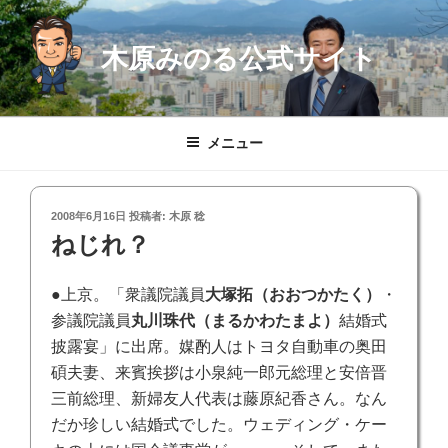
コ
ン
木原みのる公式サイト
テ
ン
ツ
へ
メニュー
ス
キ
ッ
投
2008年6月16日
投稿者:
木原 稔
プ
稿
ねじれ？
日:
●上京。「衆議院議員
大塚拓（おおつかたく）
・
参議院議員
丸川珠代（まるかわたまよ）
結婚式
披露宴」に出席。媒酌人はトヨタ自動車の奥田
碩夫妻、来賓挨拶は小泉純一郎元総理と安倍晋
三前総理、新婦友人代表は藤原紀香さん。なん
だか珍しい結婚式でした。ウェディング・ケー