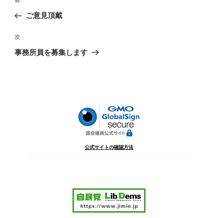
前
前
稿
の
ご意見頂戴
ナ
投
ビ
稿
次
次
ゲ
の
事務所員を募集します
投
ー
稿
シ
ョ
ン
公式サイトの確認方法