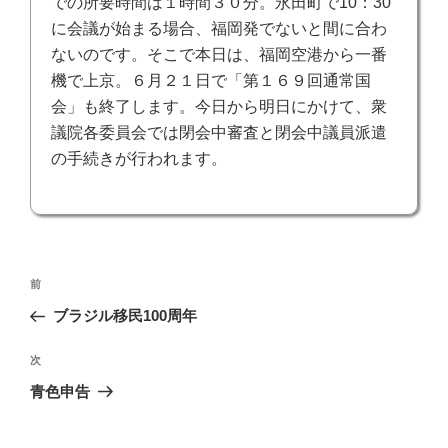
での所要時間は１時間３０分。永田町で10：30
に会議が始まる場合、福岡発でないと間に合わ
ないのです。そこで本日は、福岡空港から
一番
機で上京。６月２１日で「第１６９回通常国
会」も終了します。今日から明日にかけて、衆
議院各委員会では閉会中審査と閉会中議員派遣
の手続きが行われます。
投
前
前
稿
の
ブラジル移民100周年
ナ
投
ビ
稿
次
次
ゲ
の
青色申告
投
ー
稿
シ