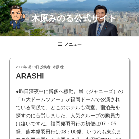
コ
ン
木原みのる公式サイト
テ
ン
ツ
へ
メニュー
ス
キ
ッ
投
2008年6月19日
投稿者:
木原 稔
プ
稿
ARASHI
日:
●昨日深夜中に博多へ移動。嵐（ジャニーズ）の
「５大ドームツアー」が福岡ドームで公演され
ている関係で、どこのホテルも満室。宿泊先を
探すのに苦労しました。人気グループの動員力
は凄いですね。福岡発羽田行の初便は07：05
発、熊本発羽田行は08：00発。いづれも東京ま