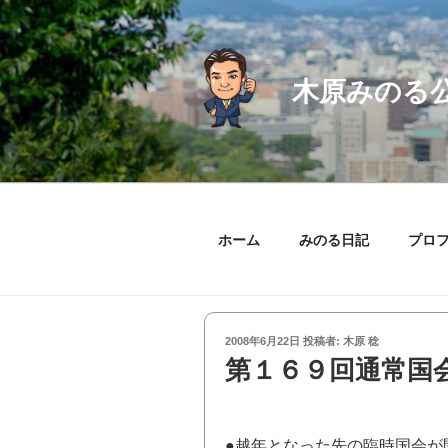
コ
ン
テ
ン
木原みのる
ツ
へ
ス
キ
ッ
プ
ホーム
みのる日記
プロ
投
2008年6月22日
投稿者:
木原 稔
稿
第１６９回通常国
日:
●
越年となった先の臨時国会が