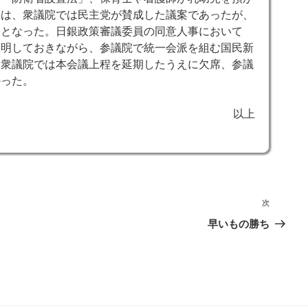
」は、衆議院では民主党が賛成した議案であったが、
案となった。日銀政策審議委員の同意人事において
表明しておきながら、参議院で統一会派を組む国民新
、衆議院では本会議上程を延期したうえに欠席、参議
かった。
以上
次
次
の
早いもの勝ち
投
稿