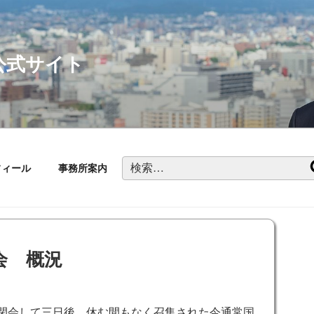
公式サイト
検
フィール
事務所案内
索:
会 概況
閉会して三日後、休む間もなく召集された今通常国