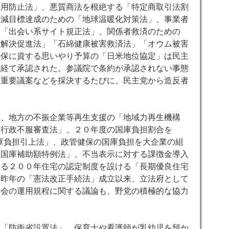
利用防止法」、悪質商法を根絶する「特定商取引法割
削減目標達成のための「地球温暖化対策法」、事業者
る「出会い系サイト規正法」、関係者救済のための
病解決促進法」「石綿健康被害救済法」「オウム被害
安保に資する思いやり予算の「日米地位協定」は民主
を経て承認された。参議院で条約が承認されない事態
や重要議案などを採決するたびに、民主党から造反者
は、地方の不振企業等再生支援の「地域力再生機構
「行政不服審査法」、２０年度の国庫負担割合を
庫負担引上法」、政管健保の国庫負担を大企業の組
険国庫補助額特例法」、不当表示に対する課徴金導入
ゆる２００年住宅の認定制度を設ける「長期優良住宅
お昨年の「憲法改正手続法」成立以来、立法府として
査会の運用規程に関する議論も、野党の積極的な協力
す「防衛省設置法」、保育士や看護師が乳幼児を預か