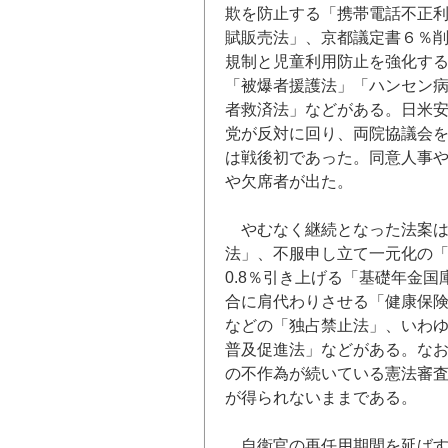
欺を防止する「携帯電話不正
賦販売法」、京都議定書６％
規制と児童利用防止を強化す
「被爆者援護法」「ハンセン
者救済法」などがある。日米
党が反対に回り、両院協議会
は戦後初であった。同意人事
や欠席者が出た。
やむなく継続となった法案
法」、不服申し立て一元化の
0.8
％引き上げる「基礎年金国
合に肩代わりさせる「健康保
などの「独占禁止法」、いわ
普及促進法」などがある。な
の不作為が続いている憲法審
が得られないままである。
自衛官の再任用期間を延ば