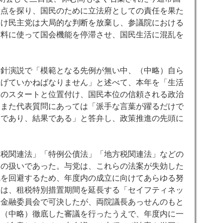
意点を探り、国民のために立法府としての責任を果た
わけ民主党は大局的な判断を放棄し、参議院における
材料に使って国会機能を停滞させ、国民生活に混乱を
方針演説で「模範となる先例が無い中、（中略）自ら
上げていかねばなりません」と述べて、本年を「生活
」のスタートと位置付け、国民本位の信頼される政治
。また代表質問にあっては「派手な言葉が躍るだけで
動であり、結果である」と答弁し、政策推進の先頭に
国税関連法」「
特例公債法」「地方税関連法」などの
」の扱いであった。与党は、これらの法案が失効した
乱を回避するため、年度内の成立に向けてあらゆる努
には、租税特別措置期間を延長する「セイフティネッ
務金融委員会で可決したが、両院議長あっせんのもと
は（中略）徹底した審議を行ったうえで、年度内に一