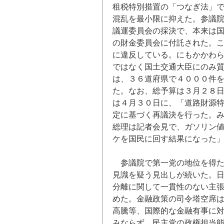
租税特別措置の「つなぎ法」
混乱を最小限に抑えた。参議
議運委員会の採決で、本来は
の財金委員会に付託された。
に違反している。にもかかわ
ではなく国土交通大臣にのみ
は、３６道府県で４０００件
た。なお、総予算は３月２８
は４月３０日に、「道路財源
定に基づく再議決を行った。
総理は記者会見で、ガソリン
ケを国民に回す結果になった
参議院で第一党の地位を得
見識を疑う見出しが続いた。
分離に関して一貫性のない主
めた。金融政策の司令塔空席
高騰等、国際的な金融有事に
みならず、民主党の政権担当