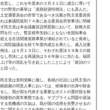
で合意し、これを年度末の３月３１日に成立に導いて
院での野党の暴挙は「道路財源特例法」にも及んだ。
国土交通委員会の所管であるべき法案が民主党委員長
これは参議院規則７４条にある委員会所管事項に明確
らず民主党は本会議趣旨説明質疑において、財務大臣
質問を行った。暫定税率失効にともない全国知事会
を超える生活関連道路事業が凍結されていると発表し
日に両院協議会を経て年度内成立を果たし、歳入法案
特例法」は５月１３日に、それぞれ憲法５９条２の規
みなし否決による再議決は５６年振りに当たる。福田
値上げ等の混乱を引き起こしたことにより「政治のツ
」と語った。
た民主党は党利党略に徹し、各紙の社説には民主党の
日銀総裁の同意人事においては、候補者の出身や財金
張をし、我が国を代表する重要なポストの選択肢を狭
は戦後初の異常事態である。サブプライム問題や原油
対する危機感の欠如は、我が国の信用を失墜させるの
能力に関するリスクを内外に知らしめる結果となっ