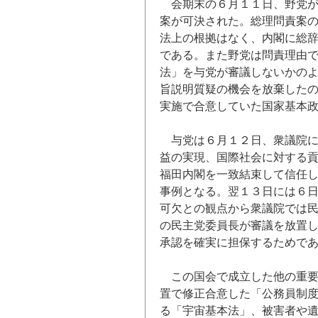
会期末の６月１１日、野党
案が可決された。総理問責案
法上の根拠はなく、内閣に総
である。また野党は問責理由
法」を与党が審議しないかの
旨説明質疑の機会を放棄した
実施で合意していた国家基本
与党は６月１２日、衆議院
益の実現、国際社会に対する
福田内閣を一致結束して信任
事例となる。翌１３日には６
可欠との観点から衆議院では
の民主党委員長が審議を放置
承認を確実に担保するためで
この国会で成立した他の重
置で修正合意した「公務員制
る「宇宙基本法」、被害者や