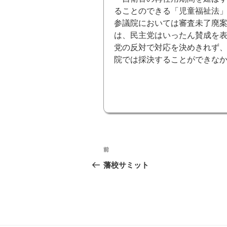
ることのできる「児童福祉法
参議院においては審査未了廃
は、民主党はいったん賛成を
党の反対で対応を決めきれず
院では採決することができな
投
前
前
稿
の
藩校サミット
投
ナ
稿
ビ
ゲ