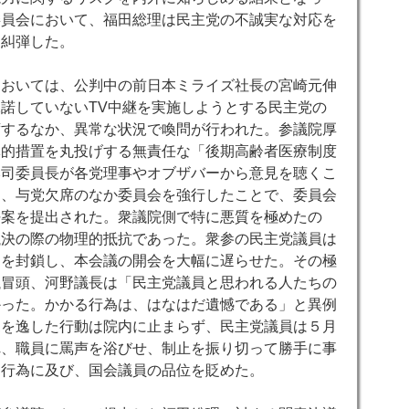
委員会において、福田総理は民主党の不誠実な対応を
く糾弾した。
においては、公判中の前日本ミライズ社長の宮崎元伸
承諾していない
TV
中継を実施しようとする民主党の
席するなか、異常な状況で喚問が行われた。参議院厚
体的措置を丸投げする無責任な「後期高齢者医療制度
本司委員長が各党理事やオブザバーから意見を聴くこ
め、与党欠席のなか委員会を強行したことで、委員会
任案を提出された。衆議院側で特に悪質を極めたの
議決の際の物理的抵抗であった。衆参の民主党議員は
辺を封鎖し、本会議の開会を大幅に遅らせた。その極
議冒頭、河野議長は「民主党議員と思われる人たちの
かった。かかる行為は、はなはだ遺憾である」と異例
軌を逸した行動は院内に止まらず、民主党議員は５月
れ、職員に罵声を浴びせ、制止を振り切って勝手に事
な行為に及び、国会議員の品位を貶めた。