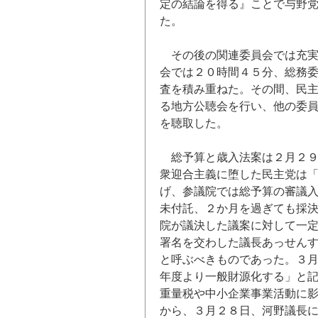
定の結論を得る』ことで与野
た。
その後の関連委員会では充
会では２０時間４５分、総務
査を積み重ねた。その間、民
る地方公聴会を行い、他の委
を聴取した。
総予算と歳入法案は２月２
衆迎合主義に堕した民主党は
げ、参議院では総予算の審議
未付託、２か月を過ぎても採
院が議決した議案に対して一
署名を交わした議長あっせん
と呼ぶべきものであった。３
年度より一般財源化する」と
重量税や中小企業事業活動に
から、３月２８日、河野議長