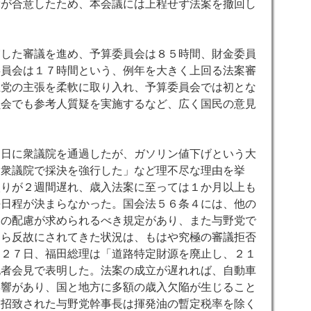
党が合意したため、本会議には上程せず法案を撤回し
実した審議を進め、予算委員会は８５時間、財金委員
委員会は１７時間という、例年を大きく上回る法案審
主党の主張を柔軟に取り入れ、予算委員会では初とな
員会でも参考人質疑を実施するなど、広く国民の意見
９日に衆議院を通過したが、ガソリン値下げという大
「衆議院で採決を強行した」など理不尽な理由を挙
入りが２週間遅れ、歳入法案に至っては１か月以上も
決日程が決まらなかった。国会法５６条４には、他の
定の配慮が求められるべき規定があり、また与野党で
すら反故にされてきた状況は、もはや究極の審議拒否
月２７日、福田総理は「道路特定財源を廃止し、２１
記者会見で表明した。法案の成立が遅れれば、自動車
影響があり、国と地方に多額の歳入欠陥が生じること
に招致された与野党幹事長は揮発油の暫定税率を除く