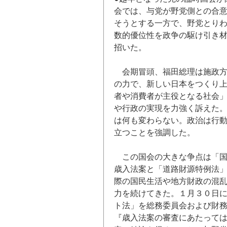
会では、与党が野党側との合
そうとする一方で、野党とり
数的優位性を政争の駆け引き
招いた。
会期冒頭、福田総理は施政
の力で、新しい日本をつくり
者や消費者が主役となる社会
や行政の実現を力強く訴えた
は何も変わらない。政治は行
立つことを強調した。
この国会の大きな争点は「
歳入法案と「道路財源特例法
際の国民生活や地方財政の混
力を続けてきた。１月３０日
ト法」を総務委員会および財
『歳入法案の審査にあたって