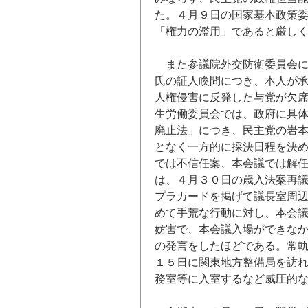
た。４月９日の国家基本政策
「権力の濫用」であると厳し
また参議院外交防衛委員会
氏の証人喚問につき、本人が
人権侵害に反発した与党が欠
生労働委員会では、政府に具
廃止法」につき、民主党の岩
となく一方的に採決日程を決
では不信任案、本会議では解
は、４月３０日の歳入法案再
プラカードを掲げて議長室周
めて手荒な行動に対し、本会
妨害で、本会議入場ができな
の発言をしたほどである。常
１５日に関東地方整備局を訪
務室等に入室するなど威圧的