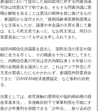
が参議院において提出した福田総理に対する問責決議
の可決は現憲法下で初である。そもそも問責決議に憲
辞職か解散を迫ることは憲法の精神を捻じ曲げるもの
で、参議院から送付された「後期高齢者医療制度廃止
ような主張をしたが、議運や本会議の欠席を通じて趣
のは、むしろ民主党であった。なお民主党は、同日の
政策委員会についても中止を申し入れてきた。
に福田内閣信任決議案を提出し、国民生活の安定や国
貢献に全力を尽くし、その職責を十分に果たしてきた
した。内閣信任案の可決は宮沢内閣以来１６年振りの
日間の会期延長を議決したが、これはアジア外交に不
民主党が賛成したにもかかわらず、参議院外防委員会
してきた「日
ASEAN
経済連携協定」など条約の自然
ある。
要法案としては、政官接触の透明化や協約締結権の措
度改革基本法」、非侵略目的下で軍事利用を可能にす
遺族が少年審判を傍聴できる「少年法」、振り込め詐