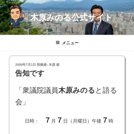
コ
ン
木原みのる公式サイト
テ
ン
ツ
へ
メニュー
ス
キ
ッ
投
2008年7月1日
投稿者:
木原 稔
プ
稿
告知です
日:
「衆議院議員
木原みのる
と語る
会」
７
７
７
日時：
月
日（月曜日）午後
時