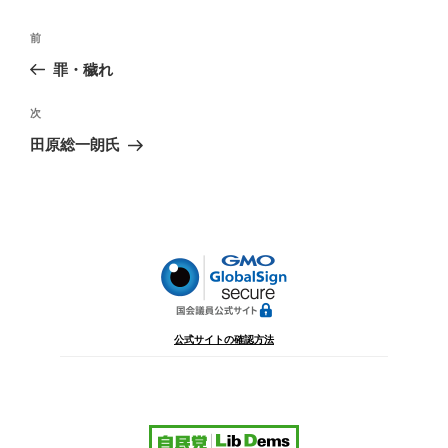
投
前
前
稿
の
罪・穢れ
ナ
投
ビ
稿
次
次
ゲ
の
田原総一朗氏
投
ー
稿
シ
ョ
ン
公式サイトの確認方法