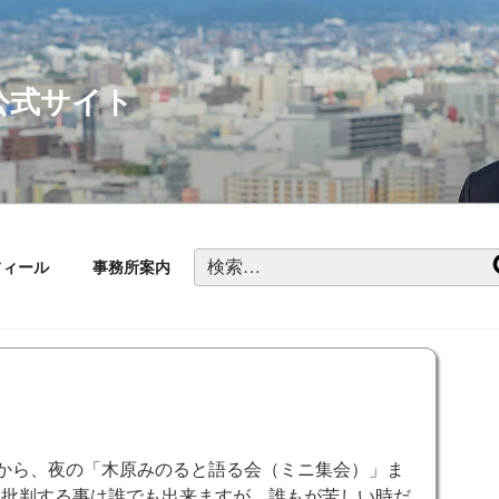
公式サイト
検
フィール
事務所案内
索:
から、夜の「木原みのると語る会（ミニ集会）」ま
を批判する事は誰でも出来ます
が、誰もが苦しい時だ