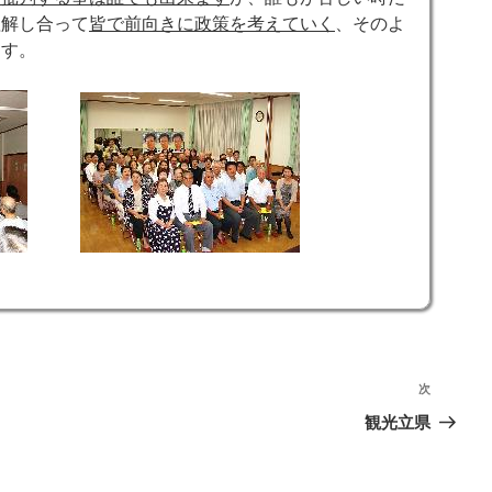
理解し合って
皆で前向きに政策を考えていく
、そのよ
ます。
次
次
の
観光立県
投
稿