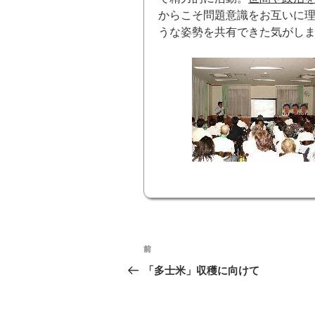
からこそ問題意識をお互いに
うな姿勢を共有できた気がし
投
前
前
稿
の
「多士米」収穫に向けて
投
ナ
稿