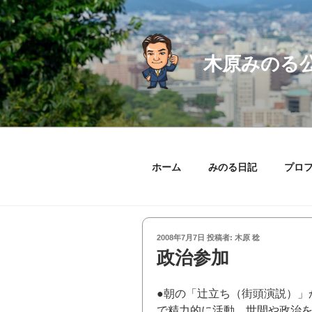
コ
ン
テ
ン
木原みのる
ツ
へ
ス
キ
ッ
プ
ホーム
みのる日記
プロ
投
2008年7月7日
投稿者:
木原 稔
稿
政治参加
日:
●朝の「辻立ち（街頭演説）」
で精力的に活動。
世間や政治