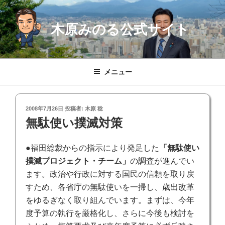
コ
ン
木原みのる公式サイト
テ
ン
ツ
へ
メニュー
ス
キ
ッ
投
2008年7月26日
投稿者:
木原 稔
プ
稿
無駄使い撲滅対策
日:
●福田総裁からの指示により発足した
「無駄使い
撲滅プロジェクト・チーム」
の調査が進んでい
ます。政治や行政に対する国民の信頼を取り戻
すため、各省庁の無駄使いを一掃し、歳出改革
をゆるぎなく取り組んでいます。まずは、今年
度予算の執行を厳格化し、さらに今後も検討を