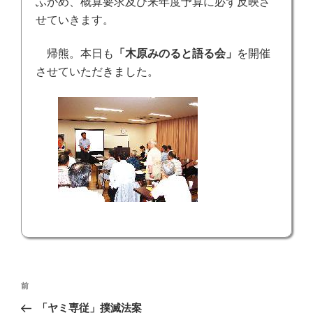
ふかめ、概算要求及び来年度予算に必ず反映さ
せていきます。
帰熊。本日も
「木原みのると語る会」
を開催
させていただきました。
投
前
前
稿
の
「ヤミ専従」撲滅法案