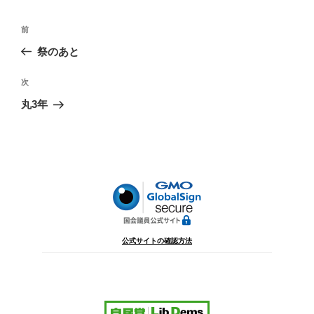
投
前
前
稿
の
祭のあと
ナ
投
ビ
稿
次
次
ゲ
の
丸3年
投
ー
稿
シ
ョ
ン
公式サイトの確認方法