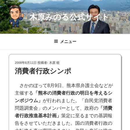
コ
ン
木原みのる公式サイト
テ
ン
ツ
へ
メニュー
ス
キ
ッ
投
2008年8月11日
投稿者:
木原 稔
プ
稿
消費者行政シンポ
日:
さかのぼって8月9日、熊本県弁護士会などが
主催する
「熊本の消費者行政の明日を考えるシ
ンポジウム」
が行われました。「自民党消費者
問題調査会」のメンバーとして、政府の
「消費
者行政推進基本計画」
策定に至るまでの基調報
告をさせていただきました。国の消費者行政の