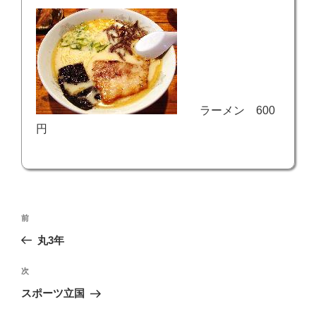
ラーメン 600
円
投
前
前
稿
の
丸3年
ナ
投
ビ
稿
次
次
ゲ
の
スポーツ立国
投
ー