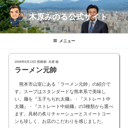
コ
ン
木原みのる公式サイト
テ
ン
ツ
へ
メニュー
ス
キ
ッ
投
2008年8月13日
投稿者:
木原 稔
プ
稿
ラーメン元帥
日:
熊本市山室にある「ラーメン元帥」の紹介で
す。スープはスタンダードな熊本系で美味し
い。麺を『玉子ちぢれ太麺』・『ストレート中
太麺』・『ストレート中細麺』の3種類から選べ
ます。具材の炙りチャーシューとスイートコー
ンも珍しく、お店のこだわりを感じました。