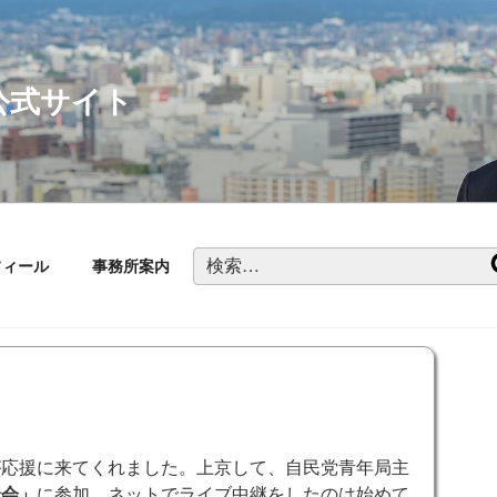
公式サイト
検
フィール
事務所案内
索:
応援に来てくれました。上京して、自民党青年局主
論会」
に参加。ネットでライブ中継をしたのは始めて