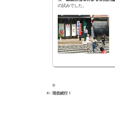
の試みでした。
投
前
前
稿
の
現役続行！
投
ナ
稿
ビ