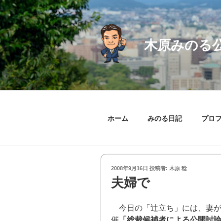
コ
ン
テ
ン
木原みのる
ツ
へ
ス
キ
ッ
プ
ホーム
みのる日記
プロ
投
2008年9月16日
投稿者:
木原 稔
稿
夫婦で
日:
今日の「辻立ち」には、妻が
催
「総裁候補者による公開討