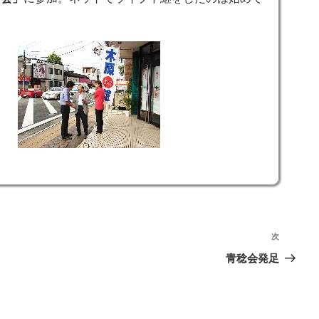
次
次
の
青稔会発足
投
稿