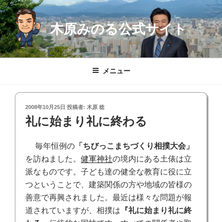
コ
ン
木原みのる公式サイト
テ
ン
ツ
へ
メニュー
ス
キ
ッ
投
2008年10月25日
投稿者:
木原 稔
プ
稿
礼に始まり礼に終わる
日:
毎年恒例の
「ちびっこまちづくり相撲大会」
を訪ねました。
健軍神社
の境内にある土俵は立
派なものです。子ども達の健全な教育に役に立
つということで、建築関係の方や地域の皆様の
善意で再興されました。最近は様々な問題が報
道されていますが、相撲は
『礼に始まり礼に終