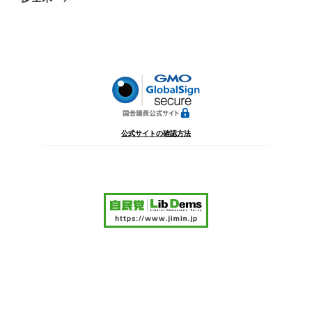
投
ー
稿
シ
ョ
ン
公式サイトの確認方法