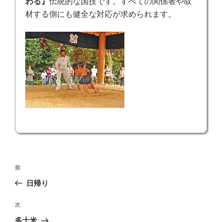
わる』
伝統的な国技です。すべての関係者や取
材する側にも健全な対応が求められます。
投
前
前
稿
の
日帰り
ナ
投
ビ
稿
次
次
ゲ
の
多士米