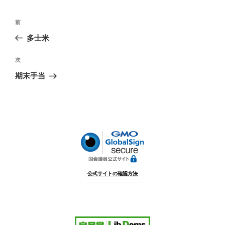
投
前
前
稿
の
多士米
ナ
投
ビ
稿
次
次
ゲ
の
期末手当
投
ー
稿
シ
ョ
ン
公式サイトの確認方法