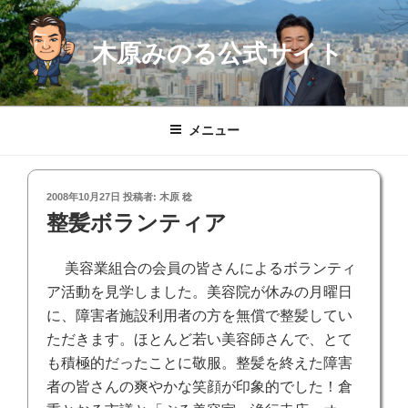
コ
ン
木原みのる公式サイト
テ
ン
ツ
へ
メニュー
ス
キ
ッ
投
2008年10月27日
投稿者:
木原 稔
プ
稿
整髪ボランティア
日:
美容業組合の会員の皆さんによるボランティ
ア活動を見学しました。美容院が休みの月曜日
に、障害者施設利用者の方を無償で整髪してい
ただきます。ほとんど若い美容師さんで、とて
も積極的だったことに敬服。整髪を終えた障害
者の皆さんの爽やかな笑顔が印象的でした！倉