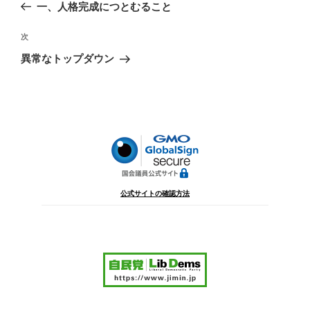
の
一、人格完成につとむること
ナ
投
ビ
稿
次
次
ゲ
の
異常なトップダウン
投
ー
稿
シ
ョ
ン
公式サイトの確認方法