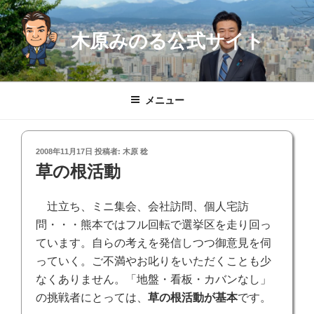
コ
ン
木原みのる公式サイト
テ
ン
ツ
へ
メニュー
ス
キ
ッ
投
2008年11月17日
投稿者:
木原 稔
プ
稿
草の根活動
日:
辻立ち、
ミニ集会、会社訪問、個人宅訪
問・・・熊本ではフル回転で選挙区を走り回っ
ています。自らの考えを発信しつつ御意見を伺
っていく。ご不満やお叱りをいただくことも少
なくありません。「地盤・看板・カバンなし」
の挑戦者にとっては、
草の根活動が基本
です。