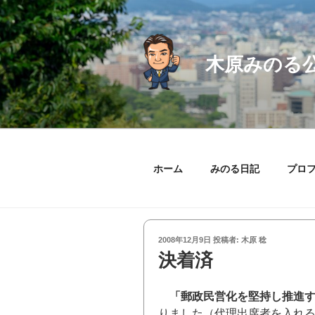
コ
ン
テ
ン
木原みのる
ツ
へ
ス
キ
ッ
プ
ホーム
みのる日記
プロ
投
2008年12月9日
投稿者:
木原 稔
稿
決着済
日:
「郵政民営化を堅持し推進す
りました（代理出席者を入れる