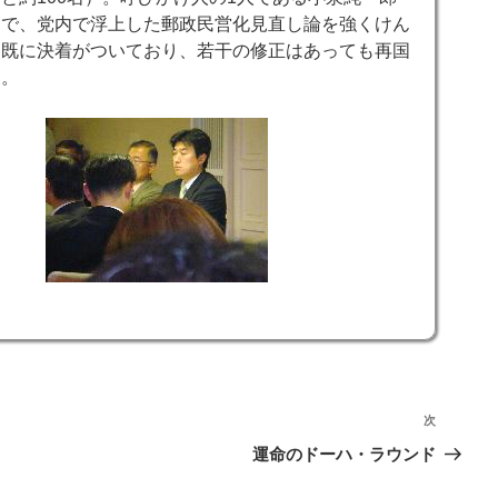
中で、党内で浮上した郵政民営化見直し論を強くけん
は既に決着がついており、若干の修正はあっても再国
ん。
次
次
の
運命のドーハ・ラウンド
投