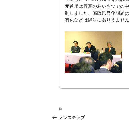
元首相は冒頭のあいさつでの
制しました。郵政民営化問題
有化などは絶対にありえませ
投
前
前
稿
の
ノンステップ
投
ナ