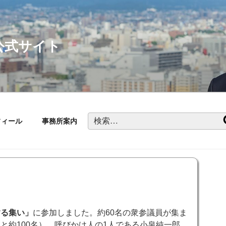
公式サイト
検
フィール
事務所案内
索:
る集い」
に参加しました。約60名の衆参議員が集ま
と約100名）。呼びかけ人の1人である小泉純一郎