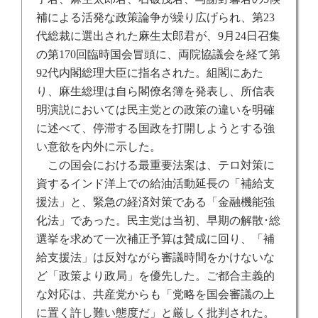
補による活発な政策論争が繰り広げられ、第
23
代総裁に選出された麻生太郎君が、
9
月
24
日召集
の第
170
回臨時国会冒頭に、両院協議会を経て第
92
代内閣総理大臣に指名された。組閣にあた
り、麻生総理は自ら閣僚名簿を発表し、所信表
明演説においては民主党との政策の違いを明確
に述べて、停滞する国政を打開しようとする強
い意欲を内外に示した。
この国会における最重要法案は、テロ対策に
資するインド洋上での給油活動延長の「補給支
援法」と、緊急の経済対策である「金融機能強
化法」であった。民主党は当初、早期の解散･総
選挙を求めて一次補正予算は賛成に回り、「補
給支援法」は反対ながら審議時間をかけないな
ど「政策より政局」を優先した。ご都合主義的
な対応は、共産党からも「党略を国会審議の上
に置く許し難い態度だ」と厳しく批判された。