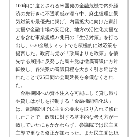
100
年に
1
度とされる米国発の金融危機で内外経
済の先行きに不透明感が漂う中、麻生総理は景
気対策を最優先に掲げ、内需拡大に向けた家計
支援や金融市場の安定化、地方の活性化支援な
どを含む事業規模
27
兆円の「生活対策」を打ち
出し、
G20
金融サミットでも積極的に対応策を
提言した。政府与党が「政局よりも政策」を優
先する展開に反発した民主党は徹底審議に方針
転換し、各法案の審議日程を大きく引き延ばさ
れたことで
25
日間の会期延長を余儀なくされ
た。
金融機関への資本注入を可能にして貸し渋り
や貸しはがしを抑制する「金融機能強化法」
は、衆議院側で民主党の要求を取り入れて修正
したことで、政策に対する基本的な考え方が一
致していたにもかかわらず、参議院では民主党
主導で更なる修正が加わった。また民主党は
JA