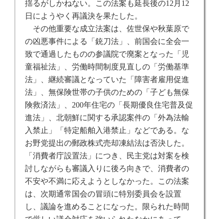
揺るがしかねない。この法案も延長後の
12
月
12
日にようやく再議決を果たした。
その他重要な成立法案は、佐世保や秋葉原で
の凶悪事件による「銃刀法」、前国会に全会一
致で通過したものの参議院で廃案となった「児
童福祉法」、労働時間制度見直しの「労働基準
法」、継続審議となっていた「障害者雇用促進
法」、無保険世帯の子供のための「子ども無保
険救済法」、
200
年住宅の「長期優良住宅普及促
進法」、北朝鮮に関する承認案件の「外為法輸
入禁止」「特定船舶入港禁止」などである。な
お野党提出の郵政株式売却凍結法は否決した。
「消費者庁設置法」につき、民主党は対案を検
討しながらも審議入りに後ろ向きで、消費者の
不安や不満に応えようとしなかった。この法案
は、次期通常国会の冒頭に特別委員会を設置
し、議論を進めることになった。限られた時間