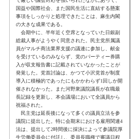
で厳しい議会対応を強いられたなかにあって、
国益や国際社会、また国民生活に直結する懸案
事項をしっかりと処理できたことは、麻生内閣
の大きな成果である。
会期中に、半年近く空席となっていた日銀副
総裁人事がようやく同意された。民主党所属議
員がマルチ商法業界支援の議連に参加し、献金
を受けているのみならず、党のパーティー券購
入が収支報告書に記載されていなかったことが
発覚した。党首討論は、かつて小沢党首が制度
導入に積極的であったにもかかわらず
1
回しか開
催されなかった。また河野衆議院議長が在職最
長記録を更新し、本会議場において全議員から
祝福された。
民主党は延長後になって多くの議員立法を参
議院に提出した。特に会期末における雇用関連
4
法は、提出して
2
時間後に採決によって参議院厚
生労働委員会に付託し、委員長職権で審議日程