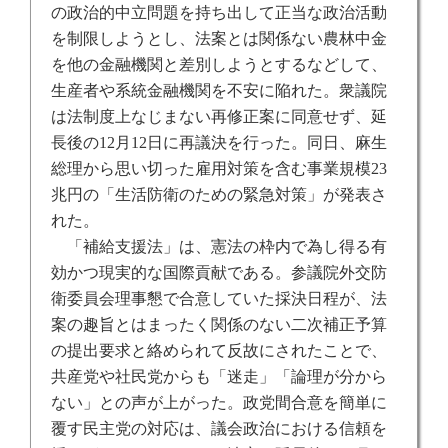
の政治的中立問題を持ち出して正当な政治活動
を制限しようとし、法案とは関係ない農林中金
を他の金融機関と差別しようとするなどして、
生産者や系統金融機関を不安に陥れた。衆議院
は法制度上なじまない再修正案に同意せず、延
長後の
12
月
12
日に再議決を行った。同日、麻生
総理から思い切った雇用対策を含む事業規模
23
兆円の「生活防衛のための緊急対策」が発表さ
れた。
「補給支援法」は、憲法の枠内で為し得る有
効かつ現実的な国際貢献である。参議院外交防
衛委員会理事懇で合意していた採決日程が、法
案の趣旨とはまったく関係のない二次補正予算
の提出要求と絡められて反故にされたことで、
共産党や社民党からも「迷走」「論理が分から
ない」との声が上がった。政党間合意を簡単に
覆す民主党の対応は、議会政治における信頼を