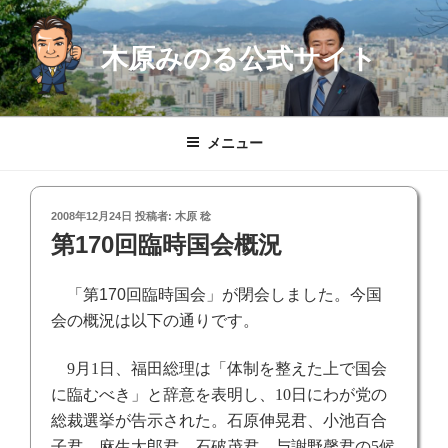
コ
ン
木原みのる公式サイト
テ
ン
ツ
へ
メニュー
ス
キ
ッ
投
2008年12月24日
投稿者:
木原 稔
プ
稿
第170回臨時国会概況
日:
「第170回臨時国会」が閉会しました。今国
会の概況は以下の通りです。
9
月
1
日、福田総理は「体制を整えた上で国会
に臨むべき」と辞意を表明し、
10
日にわが党の
総裁選挙が告示された。石原伸晃君、小池百合
子君、麻生太郎君、石破茂君、与謝野馨君の
5
候