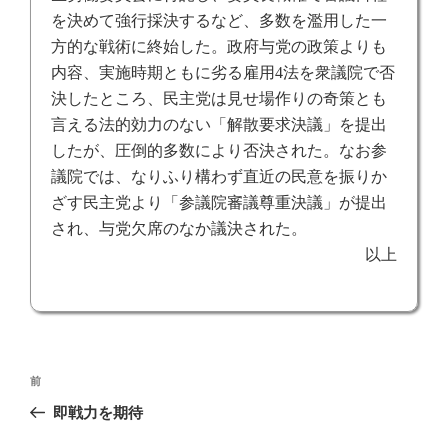
を決めて強行採決するなど、多数を濫用した一
方的な戦術に終始した。政府与党の政策よりも
内容、実施時期ともに劣る雇用
4
法を衆議院で否
決したところ、民主党は見せ場作りの奇策とも
言える法的効力のない「解散要求決議」を提出
したが、圧倒的多数により否決された。なお参
議院では、なりふり構わず直近の民意を振りか
ざす民主党より「参議院審議尊重決議」が提出
され、与党欠席のなか議決された。
以上
投
前
前
稿
の
即戦力を期待
ナ
投