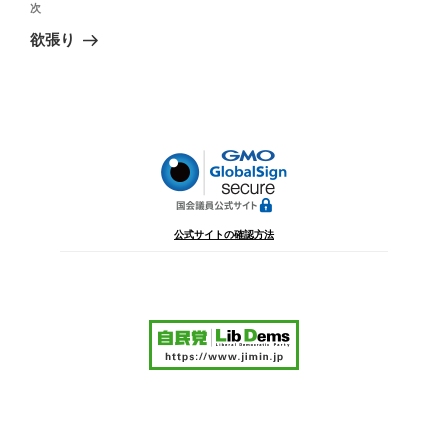
ビ
稿
次
次
ゲ
の
欲張り
投
ー
稿
シ
ョ
ン
公式サイトの確認方法