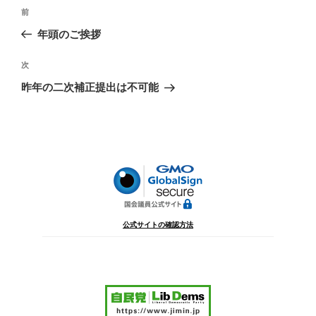
投
前
前
稿
の
年頭のご挨拶
ナ
投
ビ
稿
次
次
ゲ
の
昨年の二次補正提出は不可能
投
ー
稿
シ
ョ
ン
公式サイトの確認方法