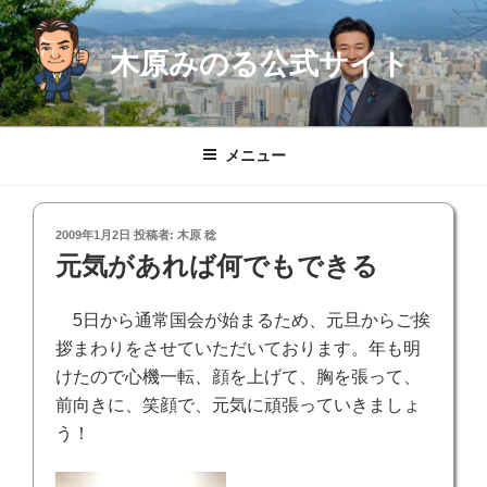
コ
ン
木原みのる公式サイト
テ
ン
ツ
へ
メニュー
ス
キ
ッ
投
2009年1月2日
投稿者:
木原 稔
プ
稿
元気があれば何でもできる
日:
5日から通常国会が始まるため、元旦からご挨
拶まわりをさせていただいております。年も明
けたので心機一転、顔を上げて、胸を張って、
前向きに、笑顔で、元気に頑張っていきましょ
う！