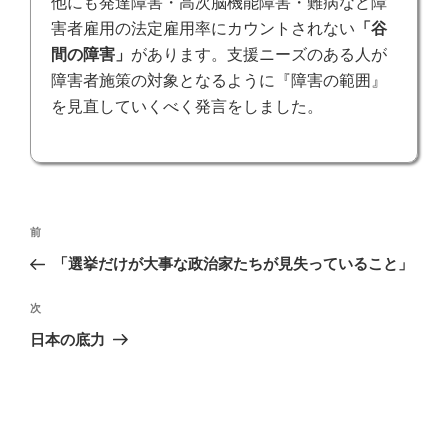
他にも発達障害・高次脳機能障害・難病など障
害者雇用の法定雇用率にカウントされない
「谷
間の障害」
があります。支援ニーズのある人が
障害者施策の対象となるように『障害の範囲』
を見直していくべく発言をしました。
投
前
前
稿
の
「選挙だけが大事な政治家たちが見失っていること」
ナ
投
ビ
稿
次
次
ゲ
の
日本の底力
投
ー
稿
シ
ョ
ン