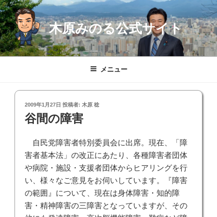
コ
ン
木原みのる公式サイト
テ
ン
ツ
へ
メニュー
ス
キ
ッ
投
2009年1月27日
投稿者:
木原 稔
プ
稿
谷間の障害
日:
自民党障害者特別委員会に出席。現在、「障
害者基本法」の改正にあたり、各種障害者団体
や病院・施設・支援者団体からヒアリングを行
い、様々なご意見をお伺いしています。『障害
の範囲』について、現在は身体障害・知的障
害・精神障害の三障害となっていますが、その