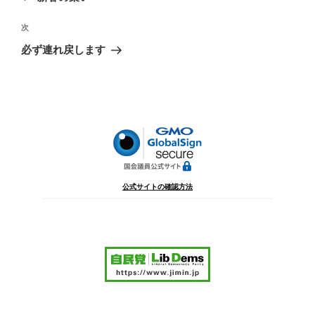
ナ
投
ビ
稿
次
次
ゲ
の
必ず連れ戻します
投
ー
稿
シ
ョ
ン
公式サイトの確認方法