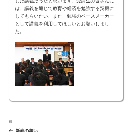
した講義だったと思います。受講生の皆さんに
は、講義を通じて教育や経済を勉強する契機に
してもらいたい、また、勉強のペースメーカー
として講義を利用してほしいとお願いしまし
た。
投
前
前
稿
の
新春の集い