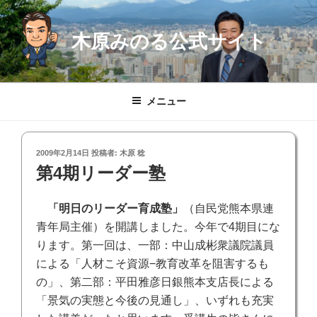
コ
ン
木原みのる公式サイト
テ
ン
ツ
へ
メニュー
ス
キ
ッ
投
2009年2月14日
投稿者:
木原 稔
プ
稿
第4期リーダー塾
日:
「明日のリーダー育成塾」
（自民党熊本県連
青年局主催）を開講しました。今年で4期目にな
ります。第一回は、
一部：中山成彬衆議院議員
による「人材こそ資源−教育改革を阻害するも
の」、第二部：平田雅彦日銀熊本支店長による
「景気の実態と今後の見通し」、いずれも充実