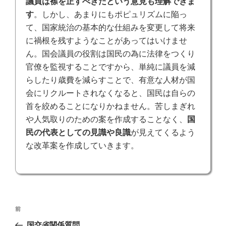
議員は襟を正すべきだという意見も理解できま
す
。しかし、あまりにもポピュリズムに陥っ
て、国家統治の基本的な仕組みを変更して将来
に禍根を残すようなことがあってはいけませ
ん。国会議員の役割は国民の為に法律をつくり
官僚を監視することですから、単純に議員を減
らしたり歳費を減らすことで、有意な人材が国
会にリクルートされなくなると、国民は自らの
首を絞めることになりかねません。苦しまぎれ
や人気取りのための案を作成することなく、
国
民の代表としての見識や良識
が見えてくるよう
な改革案を作成していきます。
投
前
前
稿
の
国交省関係質問