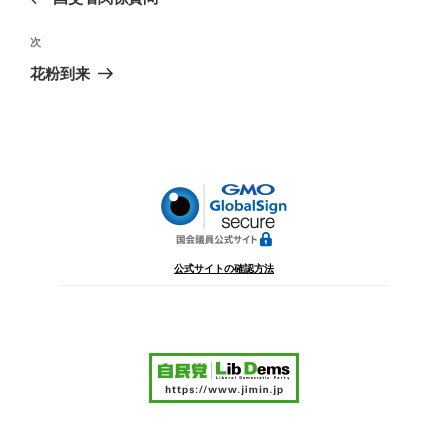
ナ
投
ビ
稿
次
次
ゲ
の
花粉到来
投
ー
稿
シ
ョ
ン
公式サイトの確認方法