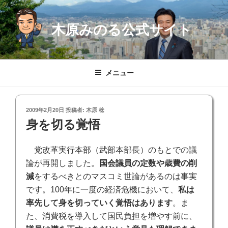
コ
ン
木原みのる公式サイト
テ
ン
ツ
へ
メニュー
ス
キ
ッ
投
2009年2月20日
投稿者:
木原 稔
プ
稿
身を切る覚悟
日:
党改革実行本部（武部本部長）のもとでの議
論が再開しました。
国会議員の定数や歳費の削
減
をするべきとのマスコミ世論があるのは事実
です。100年に一度の経済危機において、
私は
率先して身を切っていく覚悟はあります
。ま
た、消費税を導入して国民負担を増やす前に、