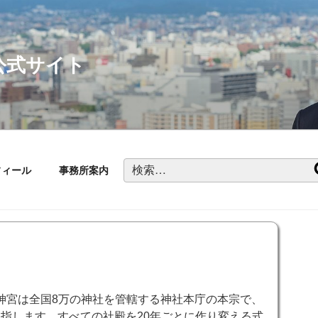
公式サイト
検
フィール
事務所案内
索:
神宮は全国8万の神社を管轄する神社本庁の本宗で、
指します。すべての社殿を20年ごとに作り変える式