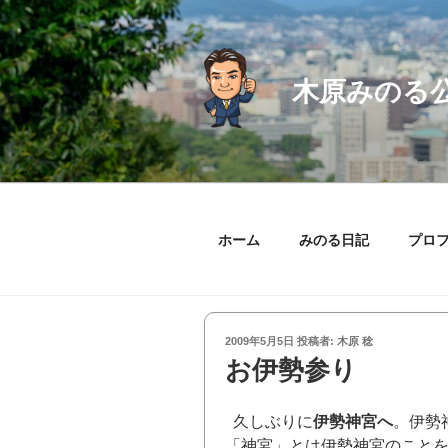
コ
ン
テ
ン
木原みのる
ツ
へ
ス
キ
ッ
プ
ホーム
みのる日記
プロ
投
2009年5月5日
投稿者:
木原 稔
稿
お伊勢参り
日:
久しぶりに
伊勢神宮へ
。伊勢
「神宮」とは伊勢神宮のことを