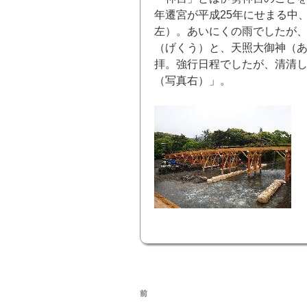
年遷宮が平成25年にせまる中
左）。あいにくの雨でしたが
（げくう）と、天照大御神（
拝。強行日程でしたが、清清
（写真右）」。
投
前
前