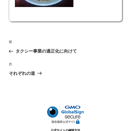
投
前
前
稿
の
タクシー事業の適正化に向けて
ナ
投
ビ
稿
次
次
ゲ
の
それぞれの道
投
ー
稿
シ
ョ
ン
公式サイトの確認方法