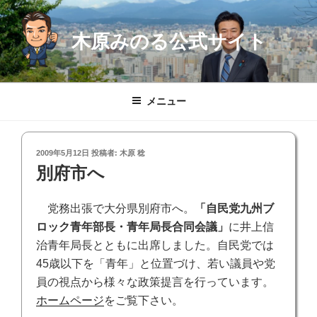
コ
ン
木原みのる公式サイト
テ
ン
ツ
へ
メニュー
ス
キ
ッ
投
2009年5月12日
投稿者:
木原 稔
プ
稿
別府市へ
日:
党務出張で大分県別府市へ。
「自民党九州ブ
ロック青年部長・青年局長合同会議」
に井上信
治青年局長とともに出席しました。自民党では
45歳以下を「青年」と位置づけ、若い議員や党
員の視点から様々な政策提言を行っています。
ホームページ
をご覧下さい。