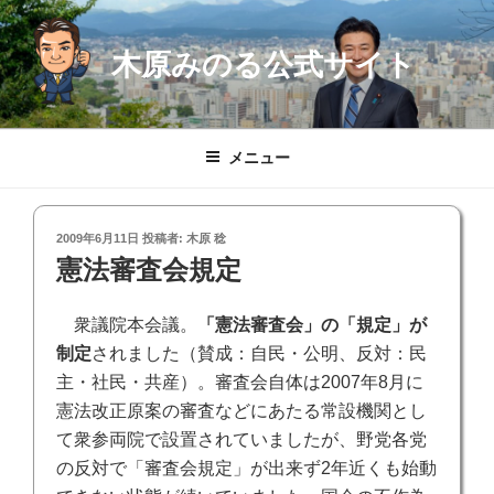
コ
ン
木原みのる公式サイト
テ
ン
ツ
へ
メニュー
ス
キ
ッ
投
2009年6月11日
投稿者:
木原 稔
プ
稿
憲法審査会規定
日:
衆議院本会議。
「憲法審査会」の「規定」が
制定
されました（賛成：自民・公明、反対：民
主・社民・共産）。審査会自体は2007年8月に
憲法改正原案の審査などにあたる常設機関とし
て衆参両院で設置されていましたが、野党各党
の反対で「審査会規定」が出来ず2年近くも始動