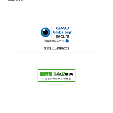
投
ー
稿
シ
ョ
ン
公式サイトの確認方法