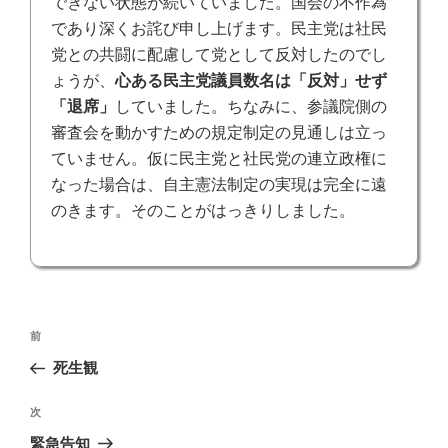
できない状態が続いていました。国会の不作為
であり深くお詫び申し上げます。民主党は社民
党との共闘に配慮して党と
して反対したのでし
ょうが、
心ある民主党議員数名は「反対」せず
「退席」
していました。ちなみに、参議院側の
審査会を動かすための規定制定の見通しは立っ
ていません。仮に民主党と社民党の連立政権に
なった場合は、自主憲法制定の実現は完全に遠
のきます。そのことがはっきりしました。
投
前
前
稿
の
死生観
ナ
投
ビ
稿
次
次
ゲ
の
緊急告知