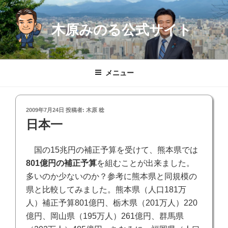
コ
ン
木原みのる公式サイト
テ
ン
ツ
へ
メニュー
ス
キ
ッ
投
2009年7月24日
投稿者:
木原 稔
プ
稿
日本一
日:
国の15兆円の補正予算を受けて、熊本県では
801億円の補正予算
を組むことが出来ました。
多いのか少ないのか？参考に熊本県と同規模の
県と比較してみました。熊本県（人口181万
人）補正予算801億円、栃木県（201万人）220
億円、岡山県（195万人）261億円、群馬県