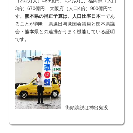
（202万人）485億円。ちなみに、福岡県（人口
3倍）670億円、大阪府（人口4倍）900億円で
す。
熊本県の補正予算は、人口比率日本一
であ
ることが判明！県選出与党国会議員と熊本県議
会・熊本県との連携がうまく機能している証明
です。
街頭演説は神出鬼没