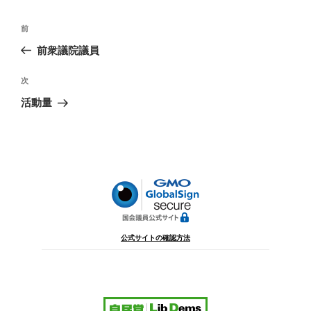
投
前
前
稿
の
前衆議院議員
ナ
投
ビ
稿
次
次
ゲ
の
活動量
投
ー
稿
シ
ョ
ン
公式サイトの確認方法