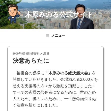
コ
ン
木原みのる公式サイト
テ
ン
ツ
へ
メニュー
ス
キ
ッ
投
2009年8月9日
投稿者:
木原 稔
プ
稿
決意あらたに
日:
後援会の皆様に
「木原みのる総決起大会」
を
開催していただきました。会場溢れる2,000人を
超える支援者の方々から激励を頂戴しました！
すべての皆様の代弁者になるために、世のため
人のため、後の世のために、一生懸命頑張りぬ
く決意を新たにしました。