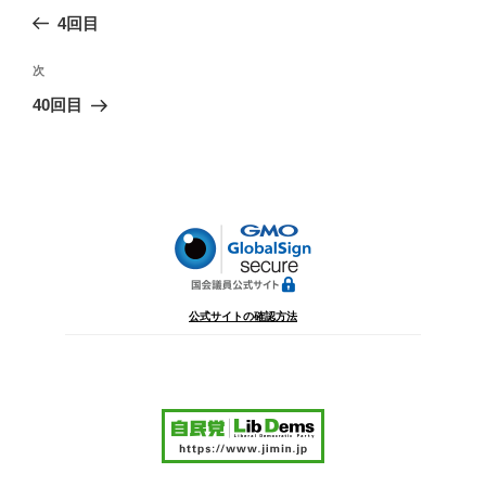
稿
の
4回目
ナ
投
ビ
稿
次
次
ゲ
の
40回目
投
ー
稿
シ
ョ
ン
公式サイトの確認方法