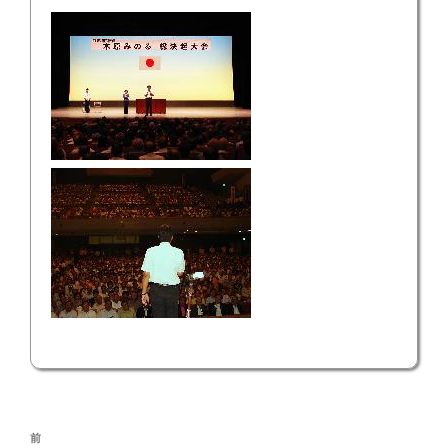
投
前
前