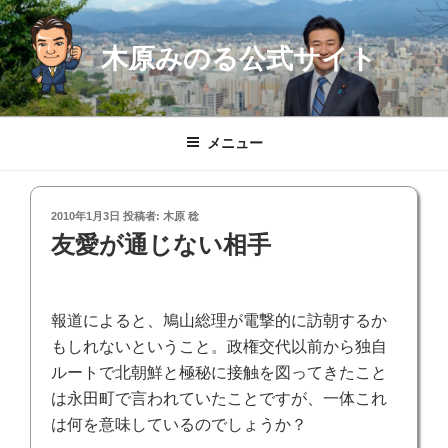
コ
ン
木原みのる公式サイト
テ
ン
ツ
へ
メニュー
ス
キ
ッ
投
2010年1月3日
投稿者:
木原 稔
プ
稿
友愛が通じない相手
日:
報道によると、鳩山総理が電撃的に訪朝するか
もしれないということ。政権交代以前から独自
ルートで北朝鮮と極秘に接触を図ってきたこと
は永田町で言われていたことですが、一体これ
は何を意味しているのでしょうか？