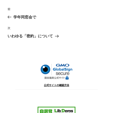
投
前
前
稿
の
学年同窓会で
ナ
投
ビ
稿
次
次
ゲ
の
いわゆる「密約」について
投
ー
稿
シ
ョ
ン
公式サイトの確認方法