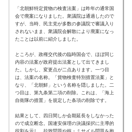
「北朝鮮特定貨物の検査法案」は昨年の通常国
会で廃案になりました。衆議院は通過したので
すが、当時、民主党が多数の参議院で審議入り
されないまま、衆議院会解散により廃案になっ
たことは以前に紹介しました。
ところが、政権交代後の臨時国会で、ほぼ同じ
内容の法案が政府提出法案として出てきまし
た。しかし、変更点が二点あります。一つ目
は、法案の名称。「貨物検査特別措置法案」と
なり、「北朝鮮」という名称を隠しました。二
つ目は、第九条第二項の削除。これは、「海上
自衛隊の措置」を規定した条項の削除です。
結果として、四日間しか会期延長をしなかった
ので成立断念。国連安保理の決議採択に主導的
役割を示し、拉致問題や核・ミサイル問題を抱