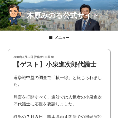
コ
ン
木原みのる公式サイト
テ
ン
ツ
へ
メニュー
ス
キ
ッ
投
2010年7月16日
投稿者:
木原 稔
プ
稿
【ゲスト】小泉進次郎代議士
日:
選挙戦中盤の調査で「横一線」と報じられまし
た。
局面を打開すべく、選対では人気者の小泉進次
郎代議士に応援を要請しました。
終盤の７月８日、熊本県内４箇所での街頭演説