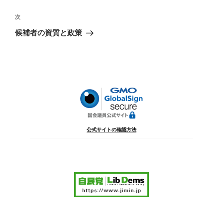
ナ
投
ビ
稿
次
次
ゲ
の
候補者の資質と政策
投
ー
稿
シ
ョ
ン
公式サイトの確認方法