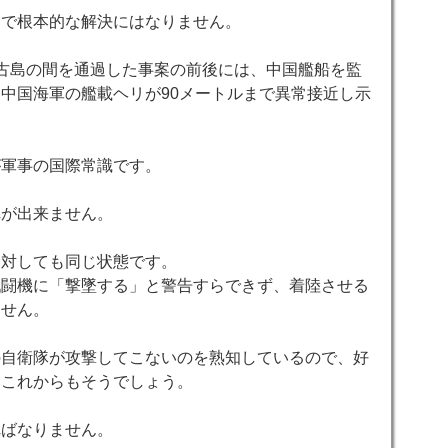
ろで根本的な解決にはなりません。
古島の間を通過した事案の前後には、中国艦船を監
、中国海軍の艦載ヘリが
90
メートルまで異常接近し示
が軍事の国際常識です。
れが出来ません。
に対しても同じ状態です。
戦闘機に「撃墜する」と警告すらできず、着陸させる
ません。
の自衛隊が攻撃してこないのを熟知しているので、好
。これからもそうでしょう。
ればなりません。