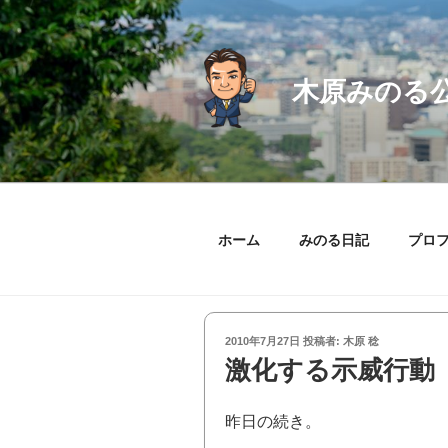
コ
ン
テ
ン
木原みのる
ツ
へ
ス
キ
ッ
プ
ホーム
みのる日記
プロ
投
2010年7月27日
投稿者:
木原 稔
稿
激化する示威行動
日:
昨日の続き。