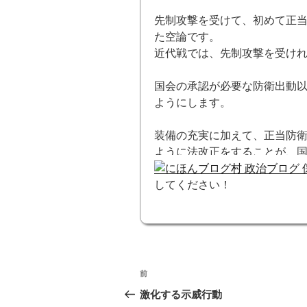
先制攻撃を受けて、初めて正
た空論です。
近代戦では、先制攻撃を受け
国会の承認が必要な防衛出動
ようにします。
装備の充実に加えて、正当防
ように法改正をすることが、
してください！
投
前
前
稿
の
激化する示威行動