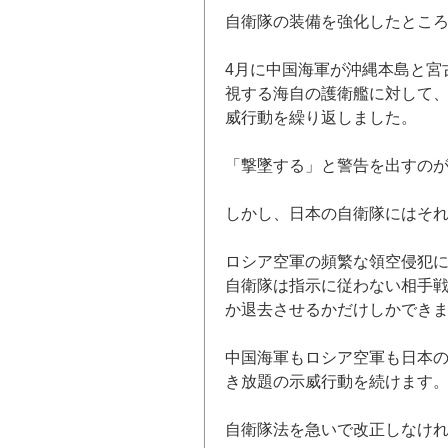
自衛隊の装備を強化したとこ
4
月に中国海軍が沖縄本島と宮
視する海自の護衛艦に対して
威行動を繰り返しました。
「撃墜する」と警告を出すの
しかし、日本の自衛隊にはそ
ロシア空軍の頻繁な領空侵犯
自衛隊は指示に従わない相手
か退去させるかだけしかでき
中国海軍もロシア空軍も日本
き放題の示威行動を続けます
自衛隊法を急いで改正しなけ