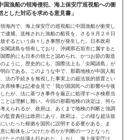
中国漁船の領海侵犯、海上保安庁巡視船への衝
然とした対応を求める意見書」
国領海内で、海上保安庁の巡視船に中国漁船が衝突し
いで逮捕、送検された漁船の船長を、さる９月２６日
釈放するという由々しき事態が発生した。日本政府
、尖閣諸島を領有しており、
沖縄県石垣市
に属すると
、国際的にも日本の領土と認められ、かつお節の製造
このように、歴史的にも、国際法上も「尖閣諸島」が
は明白である。このような中で、那覇地検が中国人船
は、法の手続きを無視した事実上の超法規的措置とい
検次席検事は記者会見で「我が国国民への影響や今後
明したが、法に基づき事件を厳正に処理すべき検察当
ることは理解し難い。今回の那覇地検の決定は、何ら
と考えられるが、政府は、あくまで地検の判断と強調
検の監督責任は政府にあり、政府は、この様な超法規
すにいたった根拠を国民に説明する必要がある。ま
故意に船体をぶつけたか否かが判断の一つとなった
つけたとの抗議も行われた。しかし、海上保安庁は、