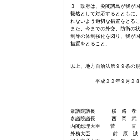
３ 政府は、尖閣諸島が我が
毅然として対応するとともに
れないよう適切な措置をとる
また、今までの外交、防衛の
制等の体制強化を図り、我が
措置をとること。
以上、地方自治法第９９条の
平成２２年９月２８
熊本県議会
衆議院議長 横 路 孝 
参議院議長 西 岡 武 
内閣総理大臣 菅 直 
外務大臣 前 原 誠 