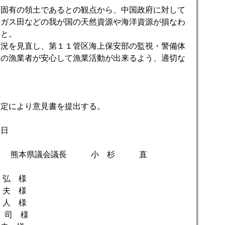
国固有の領土であるとの観点から、中国政府に対して
、ガス田などの我が国の天然資源や海洋資源が損なわ
こと。
状況を見直し、第１１管区海上保安部の監視・警備体
国の漁業者が安心して漁業活動が出来るよう、適切な
規定により意見書を提出する。
日
議長 小 杉 直
弘 様
夫 様
人 様
司 様