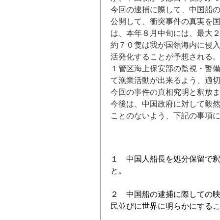
今回の逮捕に際して、中国船
公開して、衝突事件の真実を
は、本年８月中旬には、最大
約７０隻は我が国領海内に侵
活発化することが予想される
１管区海上保安部の監視・警
て漁業活動が出来るよう、適
今回の事件の真相究明と釈放
今後は、中国政府に対して毅
ことのないよう、下記の事項
１ 中国人船長を処分保留で
と。
２ 中国船の逮捕に際しての
民並びに世界に明らかにする