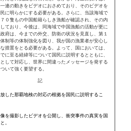
の一連の動きをビデオにおさめており、そのビデオを
国民に明らかにする必要がある。さらに、当該海域で
２７０隻もの中国船籍らしき漁船が確認され、その内
入しており、今後は、同海域で中国漁船の活動が更に
。政府は、今までの外交、防衛の状況を見直し、第１
備体制等の体制強化を図り、我が国の漁業者が安心し
切な措置をとる必要がある。よって、国においては、
までに至る経緯等について国民に説明するとともに、
然として対応し、世界に間違ったメッセージを発する
について強く要望する。
記
釈放した那覇地検の対応の根拠を国民に説明するこ
映像を撮影したビデオを公開し、衝突事件の真実を国
こと。