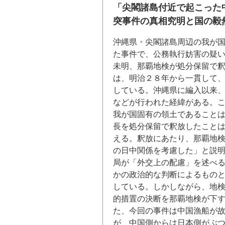
「尖閣諸島付近で起こった
突事件の真相究明と国の毅
沖縄県・尖閣諸島周辺の我が
た事件で、公務執行妨害の疑
未明、那覇地検が処分保留で
は、明治２８年から一貫して
している。沖縄県に編入以来
などが行われた経緯がある。
我が国固有の領土であること
長を処分保留で釈放したこと
える。釈放にあたり、那覇地
の日中関係を考慮した」と説
局が「外交上の配慮」を述べ
かの政治的な判断によるもの
している。しかしながら、地
的措置の決断を那覇地検が下
た、今回の事件は中国漁船が
が、中国側からは日本側がぶ