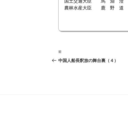
国土交通大臣 馬 淵 澄 
農林水産大臣 鹿 野 道 
投
前
前
稿
の
中国人船長釈放の舞台裏（４）
投
ナ
稿
ビ
ゲ
ー
シ
ョ