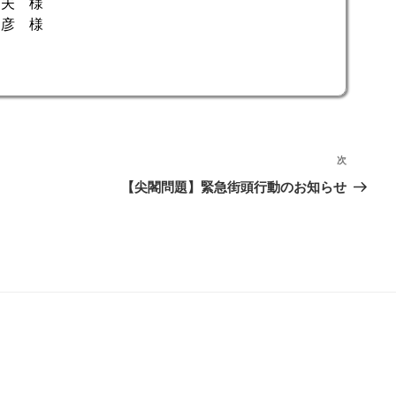
夫 様
彦 様
次
次
の
【尖閣問題】緊急街頭行動のお知らせ
投
稿