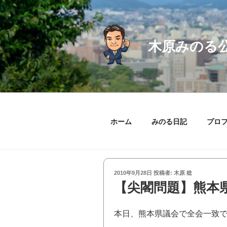
コ
ン
テ
ン
木原みのる
ツ
へ
ス
キ
ッ
プ
ホーム
みのる日記
プロ
投
2010年9月28日
投稿者:
木原 稔
稿
【尖閣問題】熊本
日:
本日、熊本県議会で全会一致