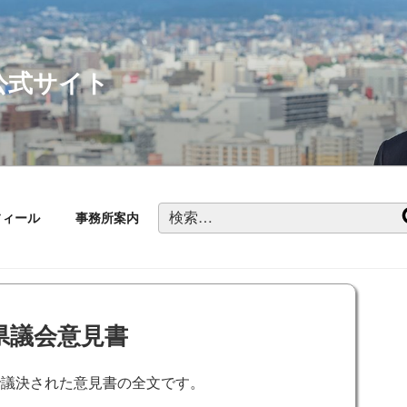
公式サイト
検
フィール
事務所案内
索:
県議会意見書
で議決された意見書の全文です。