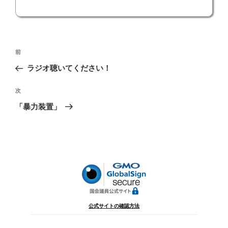
投
前
前
稿
の
ラジオ聴いてください！
ナ
投
ビ
稿
次
次
ゲ
の
「暴力装置」
投
ー
稿
シ
ョ
ン
公式サイトの確認方法