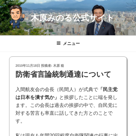
コ
ン
木原みのる公式サイト
テ
ン
ツ
へ
メニュー
ス
キ
ッ
投
2010年11月18日
投稿者:
木原 稔
プ
稿
防衛省言論統制通達について
日:
入間航友会の会長（民間人）が式典で
「民主党
は日本を潰す気か」
と挨拶したことに端を発し
ます。この会長は過去の挨拶の中で、自民党に
対する苦言も率直に話してきた方とのことで
す。
私は現在も年間20回程度自衛隊関連の行事に出