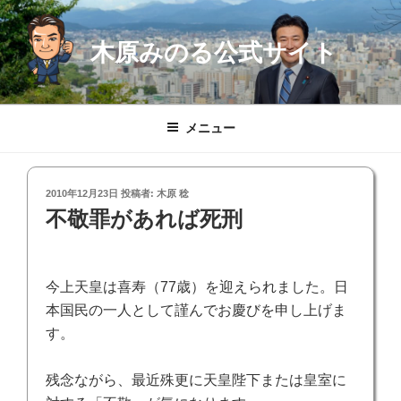
コ
ン
木原みのる公式サイト
テ
ン
ツ
へ
メニュー
ス
キ
ッ
投
2010年12月23日
投稿者:
木原 稔
プ
稿
不敬罪があれば死刑
日:
今上天皇は喜寿（
77
歳）を迎えられました。日
本国民の一人として謹んでお慶びを申し上げま
す。
残念ながら、最近殊更に天皇陛下または皇室に