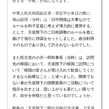
対する「不敬」が気になります。
中華人民共和国副主席・習近平が来日の際に、
鳩山総理（当時）は
「日中関係は大事なので、
ルールを杓子定規に考えず弾力的に運用する」
として、天皇陛下のご日程調整のルールを捻じ
曲げて強引に拝謁をセットしました。政治利用
そのものであり決して許されないものでした。
また民主党の小沢一郎幹事長（当時）は、訪問
先の韓国において、天皇陛下の韓国ご訪問につ
いて「韓国の皆さんが受け入れて歓迎してくだ
さるなら結構なこと」と述べました。閣僚でも
ない者が天皇陛下の国際親善のご活動について
指示を出すとは、思い上がりも甚だしい限りで
す。自分を何様だと思っているのでしょうか。
昨年の
「天皇陛下ご即位
20
年記念式典」で天皇