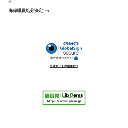
ビ
稿
次
次
ゲ
の
海保職員処分決定
投
ー
稿
シ
ョ
ン
公式サイトの確認方法