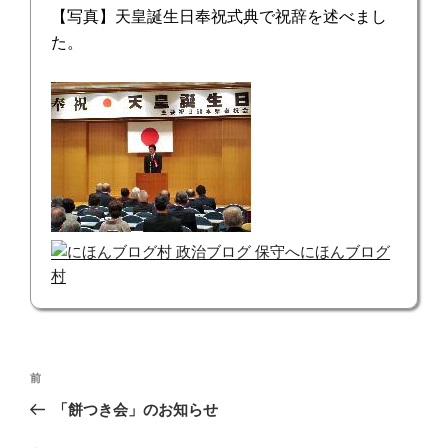
【写真】天皇誕生日奉祝式典で祝辞を述べまし
た。
にほんブログ
村
投
前
前
稿
の
「餅つき会」のお知らせ
ナ
投