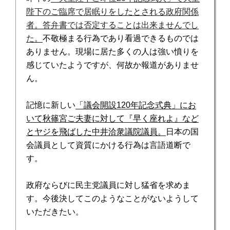
陛下のご臨席で居眠りをしたとされる政府関係
者。答弁書では否定することは出来ませんでし
た。
不敬極まる行為であり看過できるものでは
ありません。現場に居た多くの人は強い憤りを
感じていたようですが、何故か報道がありませ
ん。
記憶に新しい
「議会開設
120
年記念式典」にお
いて秋篠宮ご夫妻に対して『早く座れよ』など
とヤジを飛ばした
中井
洽衆議院議員。
日本の国
会議員として資質にかける行為は言語道断で
す。
政府ならびに民主党議員に対し猛省を求めま
す。今後決してこのようなことがないようして
いただきたい。