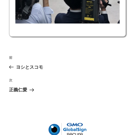
投
前
前
稿
の
ヨシとスコモ
ナ
投
ビ
稿
次
次
ゲ
の
正義仁愛
投
ー
稿
シ
ョ
ン