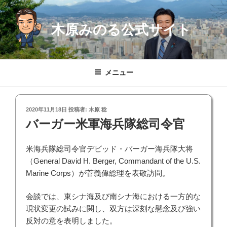
コ
ン
木原みのる公式サイト
テ
ン
ツ
へ
メニュー
ス
キ
ッ
投
2020年11月18日
投稿者:
木原 稔
プ
稿
バーガー米軍海兵隊総司令官
日:
米海兵隊総司令官デビッド・バーガー海兵隊大将
（General David H. Berger, Commandant of the U.S.
Marine Corps）が菅義偉総理を表敬訪問。
会談では、東シナ海及び南シナ海における一方的な
現状変更の試みに関し、双方は深刻な懸念及び強い
反対の意を表明しました。