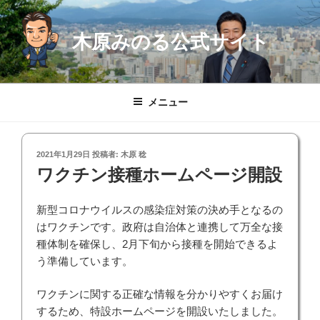
コ
ン
木原みのる公式サイト
テ
ン
ツ
へ
メニュー
ス
キ
ッ
投
2021年1月29日
投稿者:
木原 稔
プ
稿
ワクチン接種ホームページ開設
日:
新型コロナウイルスの感染症対策の決め手となるの
はワクチンです。政府は自治体と連携して万全な接
種体制を確保し、2月下旬から接種を開始できるよ
う準備しています。
ワクチンに関する正確な情報を分かりやすくお届け
するため、特設ホームページを開設いたしました。