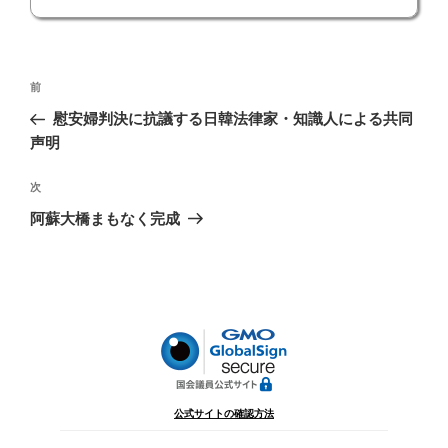
投
前
前
稿
の
慰安婦判決に抗議する日韓法律家・知識人による共同
ナ
投
声明
ビ
稿
ゲ
次
次
の
ー
阿蘇大橋まもなく完成
投
シ
稿
ョ
ン
公式サイトの確認方法