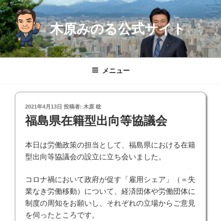
コ
ン
木原みのる公式サイト
テ
ン
ツ
へ
メニュー
ス
キ
ッ
投
2021年4月13日
投稿者:
木原 稔
プ
稿
福島県在籍型出向等協議会
日:
本日は労働政策の担当として、福島県における在籍
型出向等協議会の設立に立ち会いました。
コロナ禍において政府が促す「雇用シェア」（＝失
業なき労働移動）について、経済団体や労働団体に
制度の周知をお願いし、それぞれの立場からご意見
を伺ったところです。