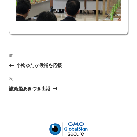
投
前
前
稿
の
小松ゆたか候補を応援
ナ
投
ビ
稿
次
次
ゲ
の
護衛艦あきづき出港
投
ー
稿
シ
ョ
ン