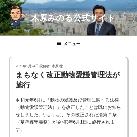
コ
ン
木原みのる公式サイト
テ
ン
ツ
へ
メニュー
ス
キ
ッ
投
2021年5月24日
投稿者:
木原 稔
プ
稿
まもなく改正動物愛護管理法が
日:
施行
令和元年6月に「動物の愛護及び管理に関する法律
（動物愛護管理法）」を改正したことは既にお知ら
せしました。いよいよ、その改正された法第21条
（基準遵守義務）が令和3年6月1日に施行されま
す。