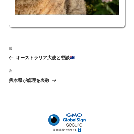
投
前
前
稿
の
オーストラリア大使と懇談
ナ
投
ビ
稿
次
次
ゲ
の
熊本県が総理を表敬
投
ー
稿
シ
ョ
ン