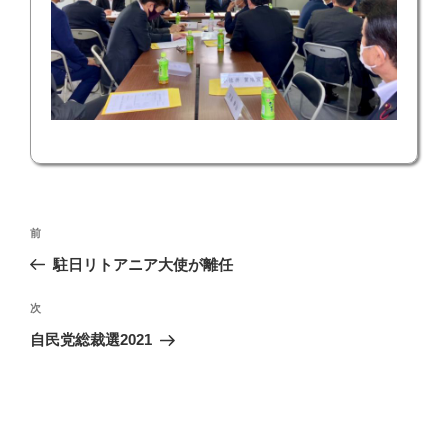
投
前
前
稿
の
駐日リトアニア大使が離任
ナ
投
ビ
稿
次
次
ゲ
の
自民党総裁選2021
投
ー
稿
シ
ョ
ン