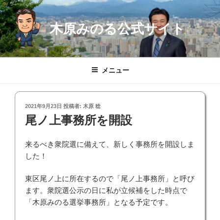
コ
ン
木原みのる公式サイト
テ
ン
ツ
へ
メニュー
ス
キ
ッ
投
2021年9月23日
投稿者:
木原 稔
プ
稿
尾ノ上事務所を開設
日:
来るべき衆院選に備えて、新しく事務所を開設しま
した！
東区尾ノ上に所在するので「尾ノ上事務所」と呼び
ます。衆院選公示の日に私が立候補をした時点で
「木原みのる選挙事務所」となる予定です。